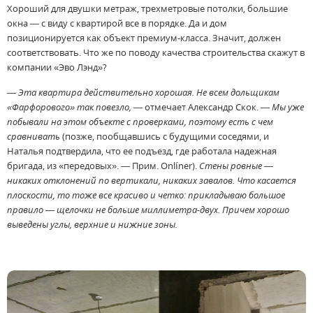
Хороший для двушки метраж, трехметровые потолки, большие
окна — с виду с квартирой все в порядке. Да и дом
позиционируется как объект премиум-класса. Значит, должен
соответствовать. Что же по поводу качества строительства скажут в
компании «Эво Лэнд»?
— Эта квартира действительно хорошая. Не всем дольщикам
«Фарфорового» так повезло,
— отмечает Александр Скок. —
Мы уже
побывали на этом объекте с проверками, поэтому есть с чем
сравнивать
(позже, пообщавшись с будущими соседями, и
Наталья подтвердила, что ее подъезд, где работала надежная
бригада, из «передовых». — Прим. Onlíner).
Стены ровные —
никаких отклонений по вертикали, никаких завалов. Что касается
плоскости, то тоже все красиво и четко: прикладываю большое
правило — щелочки не больше миллиметра-двух. Причем хорошо
выведены углы, верхние и нижние зоны.