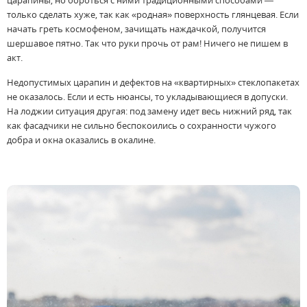
царапины, но бороться с ними традиционными способами —
только сделать хуже, так как «родная» поверхность глянцевая. Если
начать греть космофеном, зачищать наждачкой, получится
шершавое пятно. Так что руки прочь от рам! Ничего не пишем в
акт.
Недопустимых царапин и дефектов на «квартирных» стеклопакетах
не оказалось. Если и есть нюансы, то укладывающиеся в допуски.
На лоджии ситуация другая: под замену идет весь нижний ряд, так
как фасадчики не сильно беспокоились о сохранности чужого
добра и окна оказались в окалине.