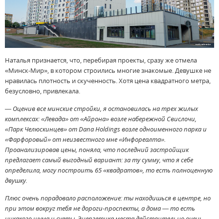
Наталья признается, что, перебирая проекты, сразу же отмела
«Минск-Мир», в котором строились многие знакомые. Девушке не
нравилась плотность и скученность. Хотя цена квадратного метра,
безусловно, привлекала.
— Оценив все минские стройки, я остановилась на трех жилых
комплексах: «Левада» от «Айрона» возле набережной Свислочи,
«Парк Челюскинцев» от Dana Holdings возле одноименного парка и
«Фарфоровый» от неизвестного мне «Инфореалта».
Проанализировав цены, поняла, что последний застройщик
предлагает самый выгодный вариант: за ту сумму, что я себе
определила, могу построить 65 «квадратов», то есть полноценную
двушку.
Плюс очень порадовало расположение: ты находишься в центре, но
при этом вокруг тебя не дороги-проспекты, а дома — то есть
никакого шума и суеты. Энергетика места действительно очень