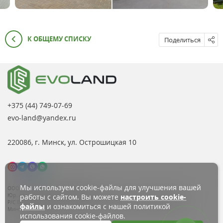
К ОБЩЕМУ СПИСКУ
Поделиться
+375 (44)
749-07-69
evo-land@yandex.ru
220086, г. Минск, ул. Острошицкая 10
Мы используем cookie-файлы для улучшения вашей
ООО «Эво Лэнд», УНП: 690856659
Юр. адрес: 220125, г. Минск, ул. Острошицкая д. 10, помещение 5Н, каб. 5
работы с сайтом. Вы можете
настроить cookie-
Р/C BY37BLNB30120000311414000933, БИК BLNBBY2X ОАО «БНБ-БАНК»,
файлы
и ознакомиться с нашей политикой
Минск, пр. Независимости, д.87а
использования cookie-файлов.